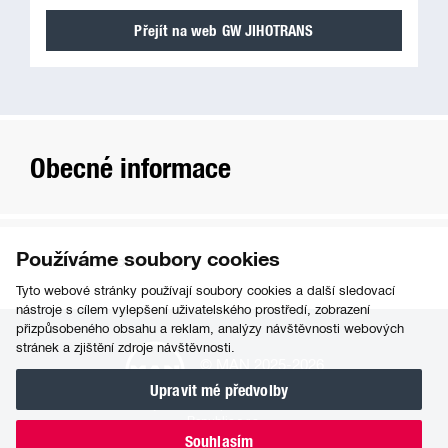
Přejít na web GW JIHOTRANS
Obecné informace
Používáme soubory cookies
Ochrana osobních údajů
Tyto webové stránky používají soubory cookies a další sledovací
nástroje s cílem vylepšení uživatelského prostředí, zobrazení
přizpůsobeného obsahu a reklam, analýzy návštěvnosti webových
stránek a zjištění zdroje návštěvnosti.
© MAN 2025-2026
Upravit mé předvolby
GW JIHOTRANS a.s. je servisním partnerem MAN Truck & Bus Czech
Republic s.r.o.
Tvorba www
Souhlasím